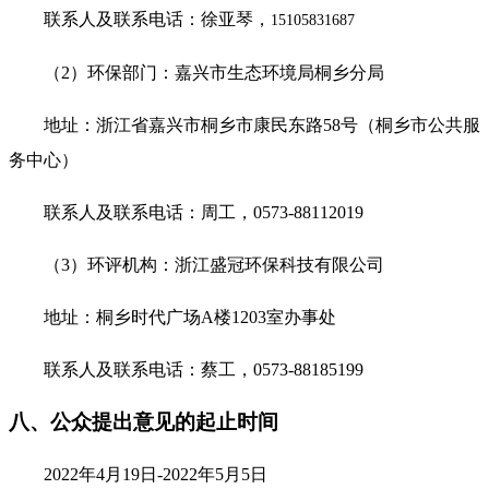
联系人及联系电话：
徐亚琴，
15105831687
（
2
）环保部门：嘉兴市生态环境局桐乡分局
地址：浙江省嘉兴市桐乡市康民东路
58
号（桐乡市公共服
务中心）
联系人及联系电话：
周
工，
0573-88112019
（
3
）环评机构：浙江盛冠环保科技有限公司
地址：桐乡时代广场
A
楼
1203
室办事处
联系人及联系电话：蔡工，
0573-88185199
八、
公众提出意见的起止时间
2022
年
4
月
19
日
-2022
年
5
月
5
日