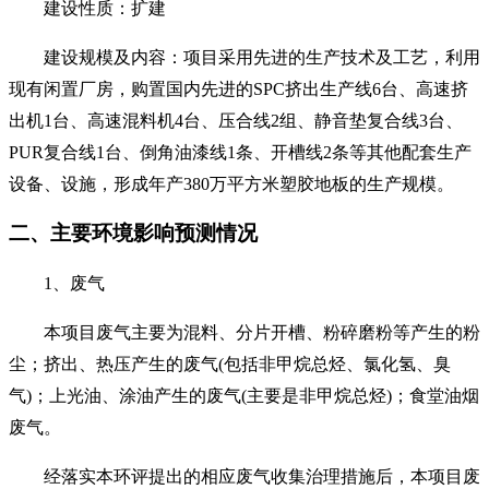
建设性质：
扩建
建设规模及内容：
项目采用先进的生产技术及工艺，利用
现有闲置厂房，购置国内先进的
SPC
挤出生产线
6
台、高速挤
出机
1
台、高速混料机
4
台、压合线
2
组、静音垫复合线
3
台、
PUR
复合线
1
台、倒角油漆线
1
条、开槽线
2
条等其他配套生产
设备、设施，形成年产
3
80
万平方米塑胶地板的生产规模
。
二、主要环境影响预测情况
1
、废气
本项目废气主要为
混料、分片开槽、粉碎磨粉等产生的粉
尘；挤出、热压产生的废气
(
包括非甲烷总烃、氯化氢、臭
气
)
；上光油、涂油产生的废气
(
主要是非甲烷总烃
)
；食堂油烟
废气
。
经落实本环评提出的相应废气收集治理措施后，本项目废